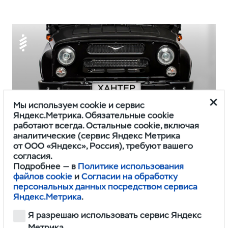
Мы используем cookie и сервис
Яндекс.Метрика. Обязательные cookie
работают всегда. Остальные cookie, включая
аналитические (сервис Яндекс Метрика
от ООО «Яндекс», Россия), требуют вашего
Подвеска
согласия.
Подробнее — в
Политике использования
Передняя пружинная подвеска
файлов cookie
и
Согласии на обработку
персональных данных посредством сервиса
обеспечивает хорошую управляемость,
Яндекс.Метрика
.
комфорт для пассажиров и проста
Я разрешаю использовать сервис Яндекс
в обслуживании.
Метрика.