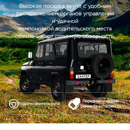
Высокая посадка вкупе с удобным
расположением органов управления
и удачной
компоновкой водительского места
обеспечивают отличную обзорность.
Передние и задние
Гидроусилитель руля
ремни безопасности