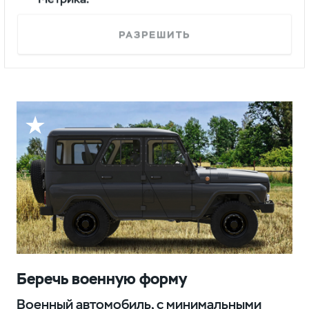
Задняя подвеска с полуэллиптическими
рессорами делает автомобиль устойчивым
РАЗРЕШИТЬ
к экстремальным нагрузкам и надежным
на бездорожье.
Беречь военную форму
Военный автомобиль, с минимальными