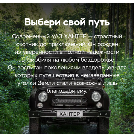
Выбери свой путь
Современный УАЗ ХАНТЕР — страстный
охотник до приключений. Он рожден
из уверенности в полной надежности
автомобиля на любом бездорожье.
Он воспитан поколениями владельцев, для
которых путешествия в неизведанные
уголки Земли стали возможны лишь
благодаря ему.