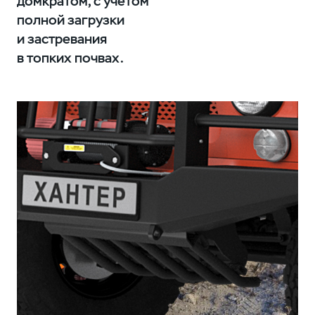
домкратом, с учётом
полной загрузки
и застревания
в топких почвах.