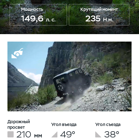
Мощность
Крутящий момент
149,6
235
л. с.
Н.м.
Дорожный
Угол въезда
Угол съезда
просвет
210
49°
38°
мм