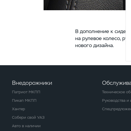
В дополнение к сидень
на рулевое колесо, ру
нового дизайна.
Внедорожники
Обслужива
Патриот МКПП
Техническое о
Пикап МКПП
Руководства и
Хантер
Спецпредложен
Собери свой УАЗ
Авто в наличии