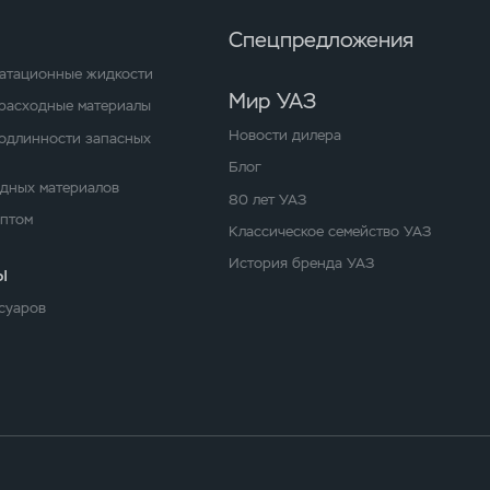
Спецпредложения
уатационные жидкости
Мир УАЗ
расходные материалы
Новости дилера
одлинности запасных
Блог
одных материалов
80 лет УАЗ
оптом
Классическое семейство УАЗ
История бренда УАЗ
ы
суаров