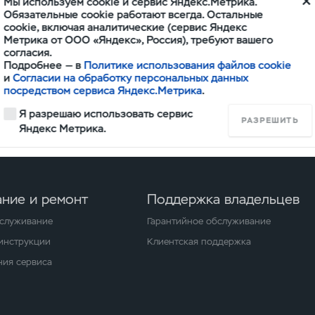
Мы используем cookie и сервис Яндекс.Метрика.
Обязательные cookie работают всегда. Остальные
cookie, включая аналитические (сервис Яндекс
Метрика от ООО «Яндекс», Россия), требуют вашего
согласия.
Подробнее — в
Политике использования файлов cookie
ям отделка кожей в зависимости от комплектации рас
и
Согласии на обработку персональных данных
посредством сервиса Яндекс.Метрика
.
коятку рычага коробки передач и рукоятку рычага сто
Я разрешаю использовать сервис
РАЗРЕШИТЬ
Яндекс Метрика.
ние и ремонт
Поддержка владельцев
бслуживание
Гарантийное обслуживание
 инструкции
Клиентская поддержка
ия сервиса