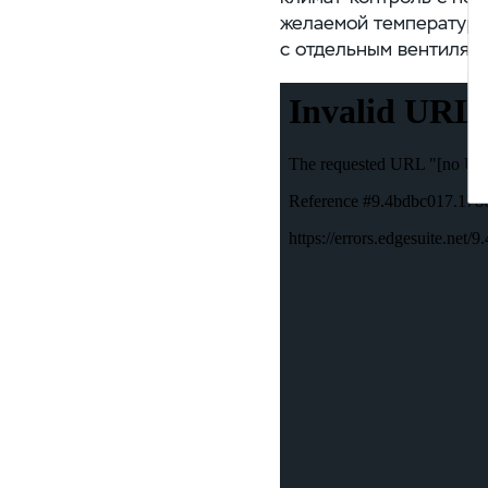
желаемой температуры.
с отдельным вентилят