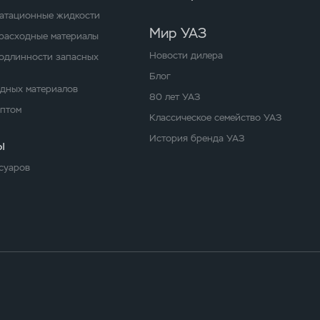
уатационные жидкости
Мир УАЗ
расходные материалы
Новости дилера
одлинности запасных
Блог
одных материалов
80 лет УАЗ
оптом
Классическое семейство УАЗ
История бренда УАЗ
ы
суаров