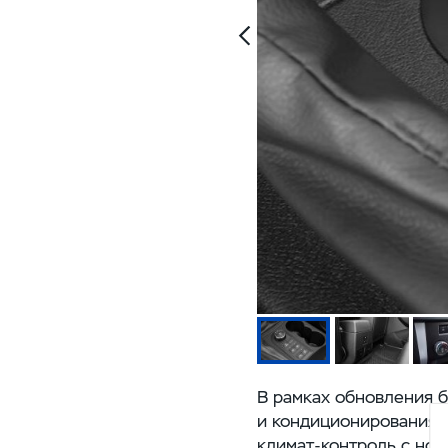
В рамках обновления 
и кондиционирования. 
климат-контроль
с нов