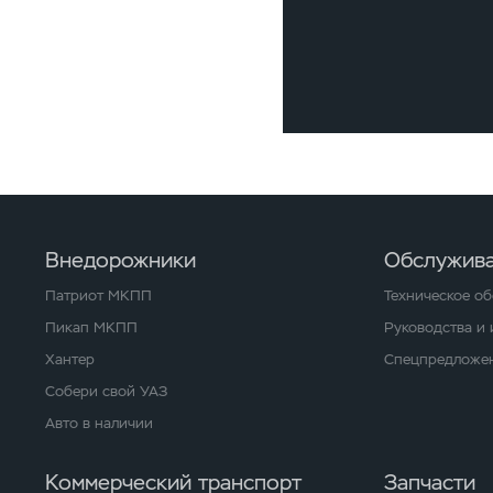
Внедорожники
Обслужива
Патриот МКПП
Техническое о
Пикап МКПП
Руководства и
Хантер
Спецпредложен
Собери свой УАЗ
Авто в наличии
Коммерческий транспорт
Запчасти